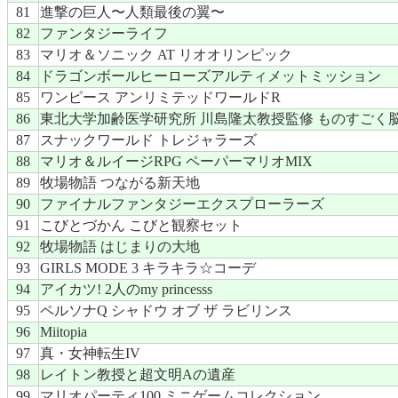
81
進撃の巨人〜人類最後の翼〜
82
ファンタジーライフ
83
マリオ＆ソニック AT リオオリンピック
84
ドラゴンボールヒーローズアルティメットミッション
85
ワンピース アンリミテッドワールドR
86
東北大学加齢医学研究所 川島隆太教授監修 ものすごく
87
スナックワールド トレジャラーズ
88
マリオ＆ルイージRPG ペーパーマリオMIX
89
牧場物語 つながる新天地
90
ファイナルファンタジーエクスプローラーズ
91
こびとづかん こびと観察セット
92
牧場物語 はじまりの大地
93
GIRLS MODE 3 キラキラ☆コーデ
94
アイカツ! 2人のmy princesss
95
ペルソナQ シャドウ オブ ザ ラビリンス
96
Miitopia
97
真・女神転生IV
98
レイトン教授と超文明Aの遺産
99
マリオパーティ100 ミニゲームコレクション